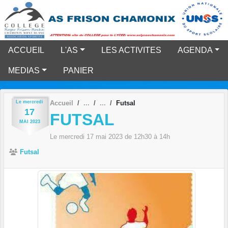
Panneau de gestion des cookies
ACCUEIL
L'AS
LES ACTIVITES
AGENDA
MEDIAS
PANIER
Le
mercredi
Accueil
Futsal
17
FUTSAL
MAI
2023
Le
mercredi
17
mai
2023
de 12h30 à 14h
Futsal