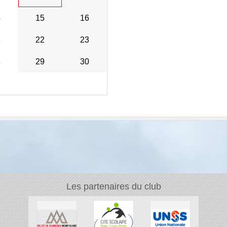
4
15
16
1
22
23
8
29
30
Les partenaires du club