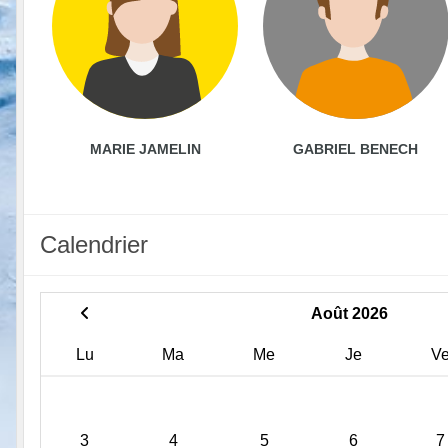
MARIE JAMELIN
GABRIEL BENECH
Calendrier
Août 2026
Lu
Ma
Me
Je
V
3
4
5
6
7