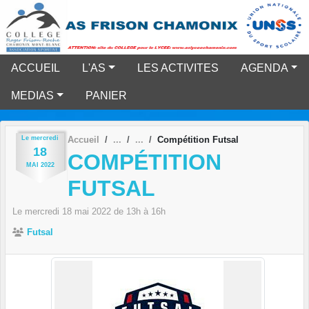
Panneau de gestion des cookies
ACCUEIL
L'AS
LES ACTIVITES
AGENDA
MEDIAS
PANIER
Le
mercredi
Accueil
Compétition Futsal
18
COMPÉTITION
MAI
2022
FUTSAL
Le
mercredi
18
mai
2022
de 13h à 16h
Futsal