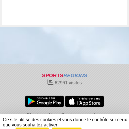
SPORTS
REGIONS
62961
visites
Charte cookies
Gestion des cookies
Ce site utilise des cookies et vous donne le contrôle sur ceux
Informations légales
Signaler un contenu inapproprié
que vous souhaitez activer