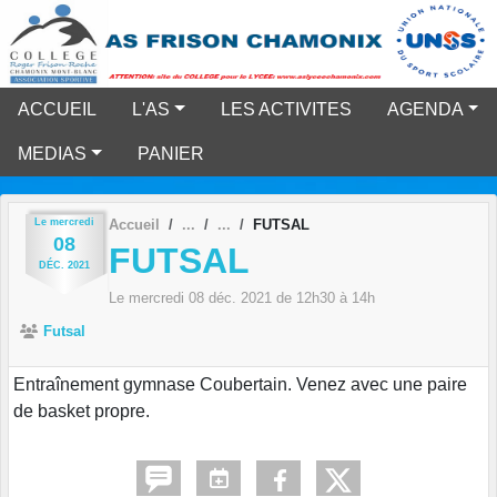
Panneau de gestion des cookies
ACCUEIL
L'AS
LES ACTIVITES
AGENDA
MEDIAS
PANIER
Le
mercredi
Accueil
FUTSAL
08
FUTSAL
DÉC.
2021
Le
mercredi
08
déc.
2021
de 12h30 à 14h
Futsal
Entraînement gymnase Coubertain. Venez avec une paire
de basket propre.