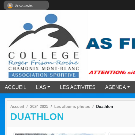
Panneau de gestion des cookies
Se connecter
ACCUEIL
L'AS
LES ACTIVITES
AGENDA
Accueil
2024-2025
Les albums photos
Duathlon
DUATHLON