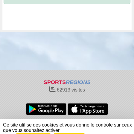
SPORTS
REGIONS
62913
visites
Charte cookies
Gestion des cookies
Ce site utilise des cookies et vous donne le contrôle sur ceux
Informations légales
Signaler un contenu inapproprié
que vous souhaitez activer