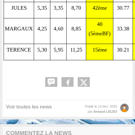
JULES
5,35
3,35
8,70
42ème
30.77
40
MARGAUX
4,25
4,60
8,85
33.38
(5èmeBF)
TERENCE
5,30
5,95
11,25
15ème
30.21
Voir toutes les news
Publié le
13 févr. 2020
par
Arnaud LELEU
COMMENTEZ LA NEWS