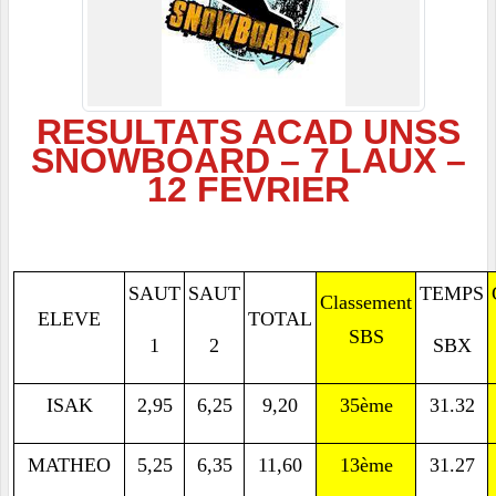
RESULTATS ACAD UNSS
SNOWBOARD – 7 LAUX –
12 FEVRIER
SAUT
SAUT
TEMPS
Classement
ELEVE
TOTAL
SBS
1
2
SBX
ISAK
2,95
6,25
9,20
35ème
31.32
MATHEO
5,25
6,35
11,60
13ème
31.27