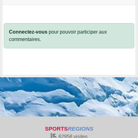
Connectez-vous
pour pouvoir participer aux
commentaires.
SPORTS
REGIONS
62958
visites