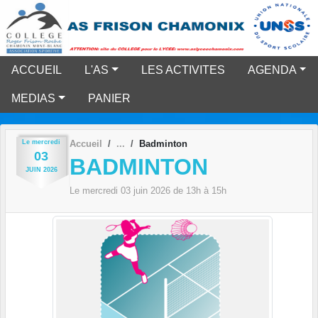
Panneau de gestion des cookies
ACCUEIL
L'AS
LES ACTIVITES
AGENDA
MEDIAS
PANIER
Le
mercredi
Accueil
Badminton
03
BADMINTON
JUIN
2026
Le
mercredi
03
juin
2026
de 13h à 15h