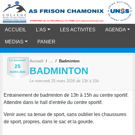
Panneau de gestion des cookies
ACCUEIL
L'AS
LES ACTIVITES
AGENDA
MEDIAS
PANIER
Le
mercredi
Accueil
Badminton
25
BADMINTON
MARS
2026
Le
mercredi
25
mars
2026
de 13h à 15h
Entrainement de badminton de 13h à 15h au centre sportif.
Attendre dans le hall d'entrée du centre sportif.
Venir avec sa tenue de sport, sans oublier les chaussures
de sport, propres, dans le sac et la gourde.