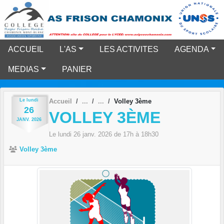
Panneau de gestion des cookies
ACCUEIL
L'AS
LES ACTIVITES
AGENDA
MEDIAS
PANIER
Le
lundi
Accueil
Volley 3ème
26
VOLLEY 3ÈME
JANV.
2026
Le
lundi
26
janv.
2026
de 17h à 18h30
Volley 3ème