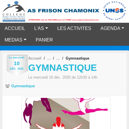
Panneau de gestion des cookies
ACCUEIL
L'AS
LES ACTIVITES
AGENDA
MEDIAS
PANIER
Le
mercredi
Accueil
Gymnastique
10
GYMNASTIQUE
DÉC.
2025
Le
mercredi
10
déc.
2025
de 12h30 à 14h
Gymnastique