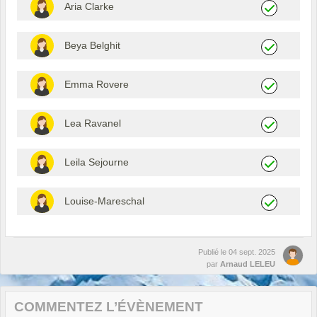
Aria Clarke
Beya Belghit
Emma Rovere
Lea Ravanel
Leila Sejourne
Louise-Mareschal
Publié le
04 sept. 2025
par
Arnaud LELEU
COMMENTEZ L’ÉVÈNEMENT