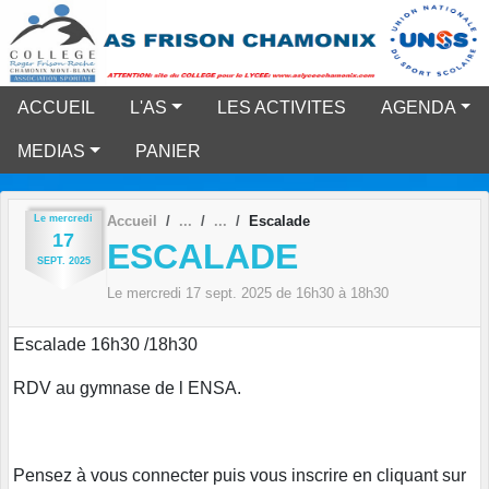
Panneau de gestion des cookies
ACCUEIL
L'AS
LES ACTIVITES
AGENDA
MEDIAS
PANIER
Le
mercredi
Accueil
Escalade
17
ESCALADE
SEPT.
2025
Le
mercredi
17
sept.
2025
de 16h30 à 18h30
Escalade 16h30 /18h30
RDV au gymnase de l ENSA.
Pensez à vous connecter puis vous inscrire en cliquant sur