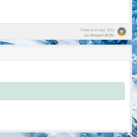
Publié le
12 sept. 2022
par
Arnaud LELEU