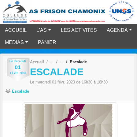
Panneau de gestion des cookies
ACCUEIL
L'AS
LES ACTIVITES
AGENDA
MEDIAS
PANIER
Le
mercredi
Accueil
Escalade
01
ESCALADE
FÉVR.
2023
Le
mercredi
01
févr.
2023
de 16h30 à 18h30
Escalade