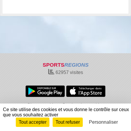
SPORTS
REGIONS
62957
visites
Charte cookies
Gestion des cookies
Ce site utilise des cookies et vous donne le contrôle sur ceux
Informations légales
Signaler un contenu inapproprié
que vous souhaitez activer
Tout accepter
Tout refuser
Personnaliser
Envie de participer ?
Connexion