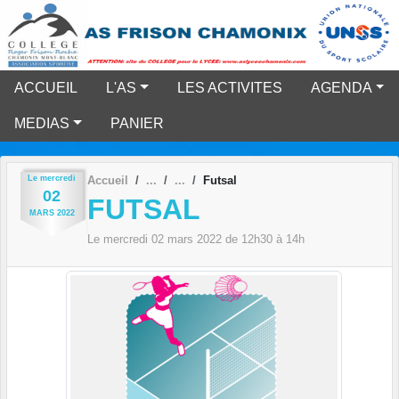
Panneau de gestion des cookies
ACCUEIL
L'AS
LES ACTIVITES
AGENDA
MEDIAS
PANIER
Le
mercredi
Accueil
Futsal
02
FUTSAL
MARS
2022
Le
mercredi
02
mars
2022
de 12h30 à 14h