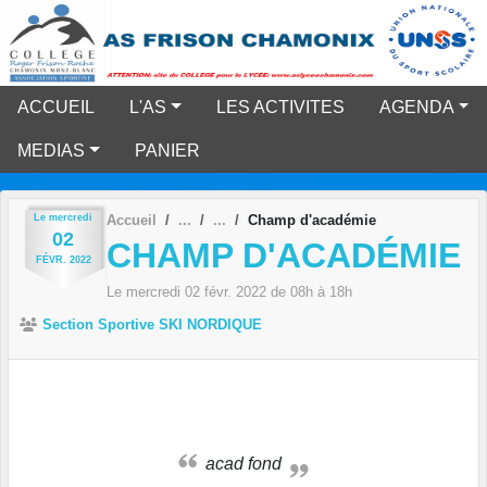
Panneau de gestion des cookies
ACCUEIL
L'AS
LES ACTIVITES
AGENDA
MEDIAS
PANIER
Le
mercredi
Accueil
Champ d'académie
02
CHAMP D'ACADÉMIE
FÉVR.
2022
Le
mercredi
02
févr.
2022
de 08h à 18h
Section Sportive SKI NORDIQUE
acad fond