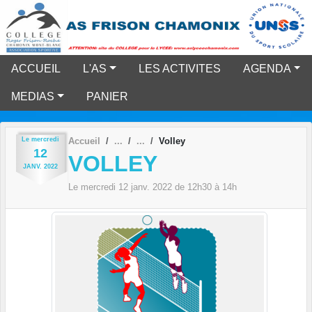
Panneau de gestion des cookies
ACCUEIL
L'AS
LES ACTIVITES
AGENDA
MEDIAS
PANIER
Le
mercredi
Accueil
Volley
12
VOLLEY
JANV.
2022
Le
mercredi
12
janv.
2022
de 12h30 à 14h