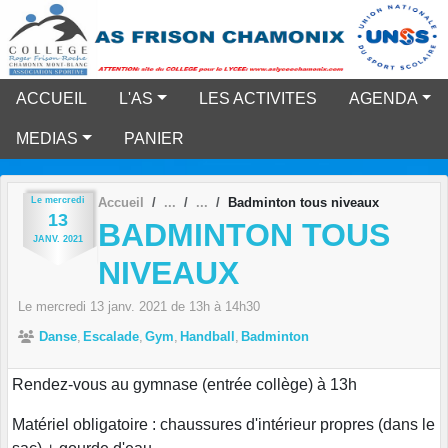
Panneau de gestion des cookies
ACCUEIL
L'AS
LES ACTIVITES
AGENDA
MEDIAS
PANIER
Le
mercredi
Accueil
Badminton tous niveaux
13
BADMINTON TOUS
JANV.
2021
NIVEAUX
Le
mercredi
13
janv.
2021
de 13h à 14h30
Danse
Escalade
Gym
Handball
Badminton
Rendez-vous au gymnase (entrée collège) à 13h
Matériel obligatoire : chaussures d'intérieur propres (dans le