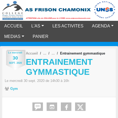
Panneau de gestion des cookies
ACCUEIL
L'AS
LES ACTIVITES
AGENDA
MEDIAS
PANIER
Le
mercredi
Accueil
Entrainement gymmastique
30
ENTRAINEMENT
SEPT.
2020
GYMMASTIQUE
Le
mercredi
30
sept.
2020
de 14h30 à 16h
Gym