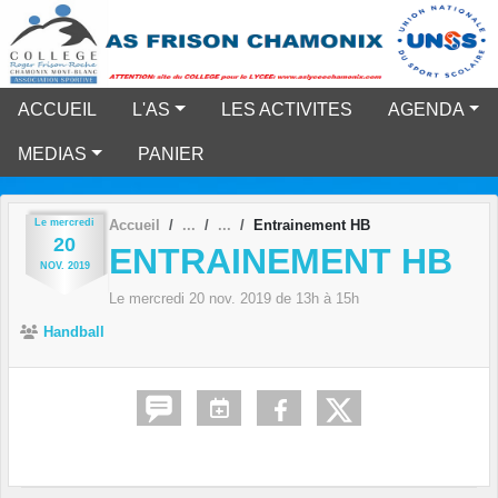
Panneau de gestion des cookies
ACCUEIL
L'AS
LES ACTIVITES
AGENDA
MEDIAS
PANIER
Le
mercredi
Accueil
Entrainement HB
20
ENTRAINEMENT HB
NOV.
2019
Le
mercredi
20
nov.
2019
de 13h à 15h
Handball