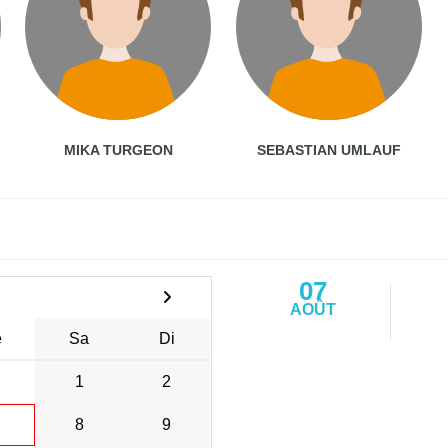
MIKA TURGEON
SEBASTIAN UMLAUF
07
AOÛT
e
Sa
Di
1
2
8
9