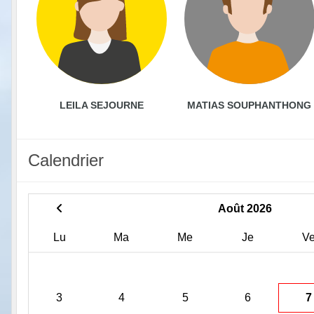
LEILA SEJOURNE
MATIAS SOUPHANTHONG
Calendrier
Août 2026
Lu
Ma
Me
Je
V
3
4
5
6
7