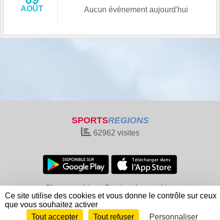
AOÛT
Aucun évènement aujourd'hui
SPORTS
REGIONS
62962
visites
Charte cookies
Gestion des cookies
Ce site utilise des cookies et vous donne le contrôle sur ceux
Informations légales
Signaler un contenu inapproprié
que vous souhaitez activer
Tout accepter
Tout refuser
Personnaliser
Envie de participer ?
Connexion